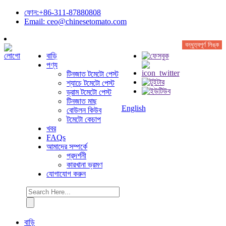
ফোন:+86-311-87880808
Email: ceo@chinesetomato.com
বন্ধুত্বপূর্ণ লিঙ্ক
বাড়ি
পণ্য
টিনজাত টমেটো পেস্ট
শ্যাচে টমেটো পেস্ট
ড্রাম টমেটো পেস্ট
টিনজাত মাছ
English
বোউলন কিউব
টমেটো কেচাপ
খবর
FAQs
আমাদের সম্পর্কে
প্রদর্শনী
কারখানা ভ্রমণ
যোগাযোগ করুন
বাড়ি