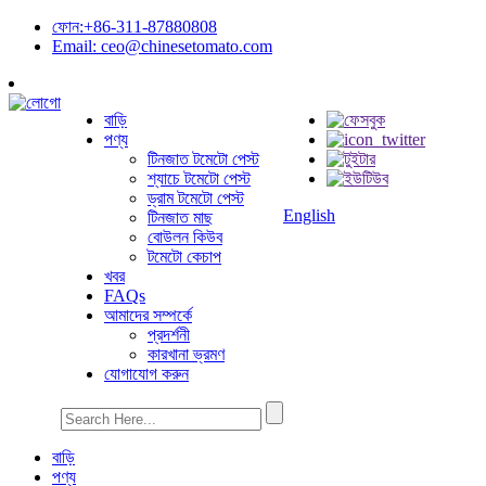
ফোন:+86-311-87880808
Email: ceo@chinesetomato.com
বাড়ি
পণ্য
টিনজাত টমেটো পেস্ট
শ্যাচে টমেটো পেস্ট
ড্রাম টমেটো পেস্ট
English
টিনজাত মাছ
বোউলন কিউব
টমেটো কেচাপ
খবর
FAQs
আমাদের সম্পর্কে
প্রদর্শনী
কারখানা ভ্রমণ
যোগাযোগ করুন
বাড়ি
পণ্য