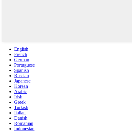
English
French
German
Portuguese
Spanish
Russian
Japanese
Korean
Arabic
Irish
Greek
Turkish
Italian
Danish
Romanian
Indonesian