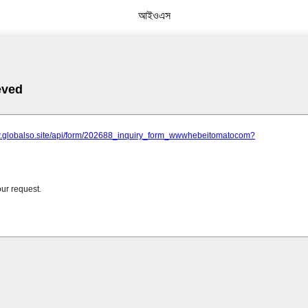
আইওএস