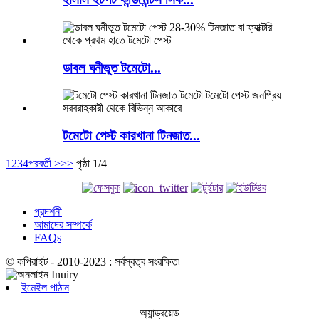
ডাবল ঘনীভূত টমেটো...
টমেটো পেস্ট কারখানা টিনজাত...
1
2
3
4
পরবর্তী >
>>
পৃষ্ঠা 1/4
প্রদর্শনী
আমাদের সম্পর্কে
FAQs
© কপিরাইট - 2010-2023 : সর্বস্বত্ব সংরক্ষিত৷
ইমেইল পাঠান
অ্যান্ড্রয়েড