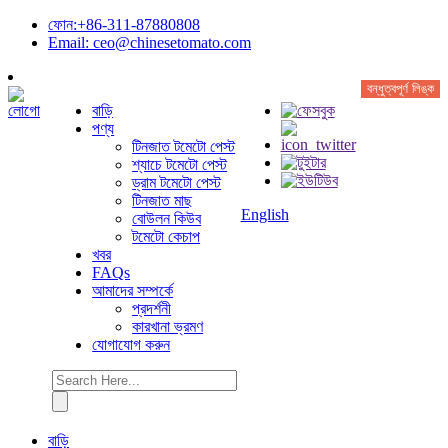
ফোন:+86-311-87880808
Email: ceo@chinesetomato.com
বন্ধুত্বপূর্ণ লিঙ্ক
বাড়ি
পণ্য
টিনজাত টমেটো পেস্ট
শ্যাচে টমেটো পেস্ট
ড্রাম টমেটো পেস্ট
টিনজাত মাছ
English
বোউলন কিউব
টমেটো কেচাপ
খবর
FAQs
আমাদের সম্পর্কে
প্রদর্শনী
কারখানা ভ্রমণ
যোগাযোগ করুন
বাড়ি