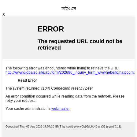
আইওএস
x