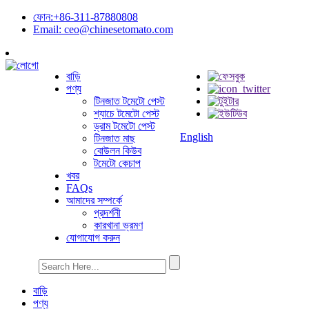
ফোন:+86-311-87880808
Email: ceo@chinesetomato.com
বাড়ি
পণ্য
টিনজাত টমেটো পেস্ট
শ্যাচে টমেটো পেস্ট
ড্রাম টমেটো পেস্ট
English
টিনজাত মাছ
বোউলন কিউব
টমেটো কেচাপ
খবর
FAQs
আমাদের সম্পর্কে
প্রদর্শনী
কারখানা ভ্রমণ
যোগাযোগ করুন
বাড়ি
পণ্য