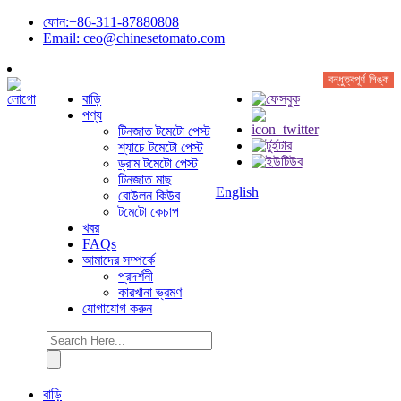
ফোন:+86-311-87880808
Email: ceo@chinesetomato.com
বন্ধুত্বপূর্ণ লিঙ্ক
বাড়ি
পণ্য
টিনজাত টমেটো পেস্ট
শ্যাচে টমেটো পেস্ট
ড্রাম টমেটো পেস্ট
টিনজাত মাছ
English
বোউলন কিউব
টমেটো কেচাপ
খবর
FAQs
আমাদের সম্পর্কে
প্রদর্শনী
কারখানা ভ্রমণ
যোগাযোগ করুন
বাড়ি