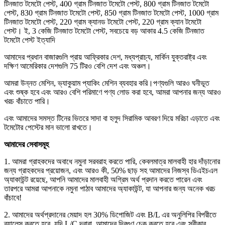
টিনজাত টমেটো পেস্ট, 400 গ্রাম টিনজাত টমেটো পেস্ট, 800 গ্রাম টিনজাত টমেটো
পেস্ট, 830 গ্রাম টিনজাত টমেটো পেস্ট, 850 গ্রাম টিনজাত টমেটো পেস্ট, 1000 গ্রাম
টিনজাত টমেটো পেস্ট, 220 গ্রাম ক্যানড টমেটো পেস্ট, 220 গ্রাম ক্যান টমেটো
পেস্ট। ই, 3 কেজি টিনজাত টমেটো পেস্ট, সবচেয়ে বড় আকার 4.5 কেজি টিনজাত
টমেটো পেস্ট ইত্যাদি
আমাদের প্রধান বাজারগুলি প্রায় আফ্রিকার দেশ, মধ্যপ্রাচ্য, মার্কিন যুক্তরাষ্ট্র এবং
দক্ষিণ আমেরিকার দেশগুলি 75 টিরও বেশি দেশ এবং অঞ্চল।
আমরা উন্নত মেশিন, ভ্যাকুয়াম প্যাকিং মেশিন ব্যবহার করি।পণ্যগুলি আরও ঘনীভূত
এবং শুষ্ক হবে এবং আরও বেশি পরিমাণে পণ্য লোড করা হবে, আমরা আপনার জন্য আরও
খরচ বাঁচাতে পারি।
এবং আমাদের সমস্ত টিনের ভিতরে সাদা বা হলুদ সিরামিক আবরণ দিয়ে মরিচা এড়াতে এবং
টমেটোর পেস্টের মান ভালো রাখতে।
আমাদের সেবাসমূহ
1. আমরা গ্রাহকদের অবাধে নমুনা সরবরাহ করতে পারি, কেবলমাত্র মালবাহী হার দাঁড়ানোর
জন্য গ্রাহকদের প্রয়োজন, এবং আরও কী, 50% ছাড় সহ আমাদের নিজস্ব ডিএইচএল
অ্যাকাউন্ট রয়েছে, আপনি আমাদের মালবাহী অগ্রিম অর্থ প্রদান করতে পারেন এবং
তারপরে আমরা আপনাকে নমুনা পাঠাব আমাদের অ্যাকাউন্ট, যা আপনার জন্য অনেক খরচ
বাঁচাবে!
2. আমাদের অর্থপ্রদানের মেয়াদ হল 30% ডিপোজিট এবং B/L এর অনুলিপির বিপরীতে
ব্যালেন্স করতে হবে, যদি L/C দ্বারা, আমাদের দ্বিগুণ চেক করতে হবে এবং স্বীকার